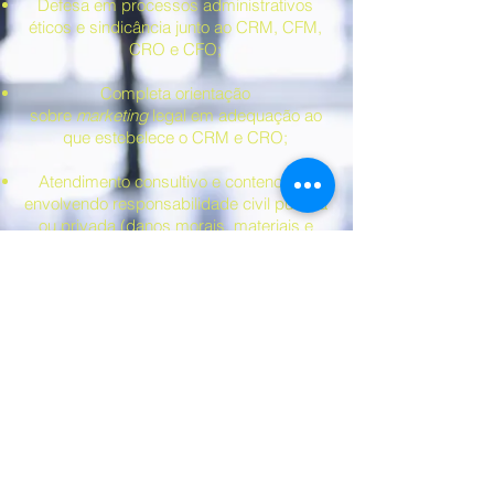
Defesa em processos administrativos
éticos e sindicância junto ao CRM, CFM,
CRO e CFO;
Completa orientação
sobre
marketing
legal em adequação ao
que estebelece o CRM e CRO;
Atendimento consultivo e contencioso
envolvendo responsabilidade civil pública
ou privada (danos morais, materiais e
estéticos);
Apresentação de quesitos para perícia em
processos de erro médico.
Av. Hilário Pereira de Souza, 406, Sala 2404,
Torre São Paulo, Centro, Osasco - SP, CEP: