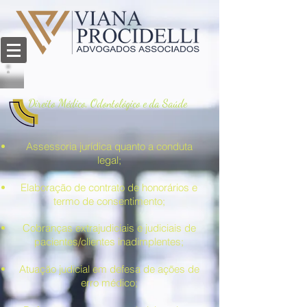
Direito Médico, Odontológico e da Saúde
Assessoria jurídica quanto a conduta
legal;
Elaboração de contrato de honorários e
termo de consentimento;
Cobranças extrajudiciais e judiciais de
pacientes/clientes inadimplentes;
Atuação judicial em defesa de ações de
erro médico;