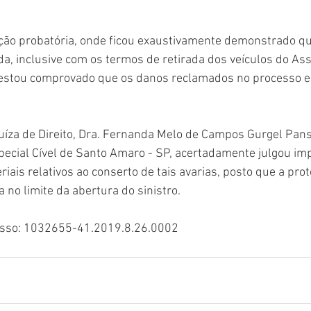
ação probatória, onde ficou exaustivamente demonstrado que
a, inclusive com os termos de retirada dos veículos do Ass
restou comprovado que os danos reclamados no processo e
íza de Direito, Dra. Fernanda Melo de Campos Gurgel Panse
pecial Cível de Santo Amaro - SP, acertadamente julgou im
ais relativos ao conserto de tais avarias, posto que a prote
 no limite da abertura do sinistro.
esso: 1032655-41.2019.8.26.0002