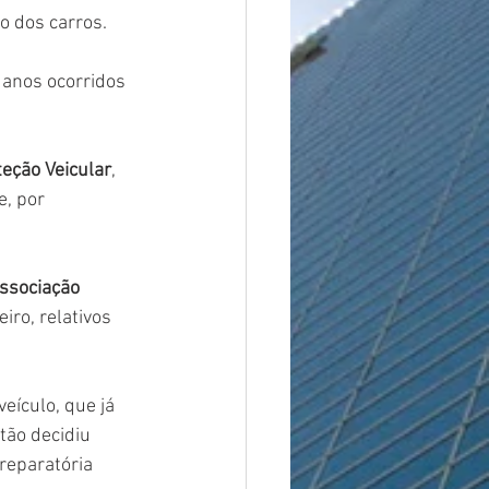
o dos carros.
danos ocorridos 
teção Veicular
, 
, por 
ssociação 
iro, relativos 
eículo, que já 
tão decidiu 
reparatória 