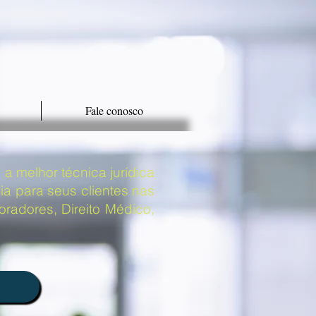
Fale conosco
a melhor técnica jurídica
a para seus clientes nas
radores, Direito Médico,