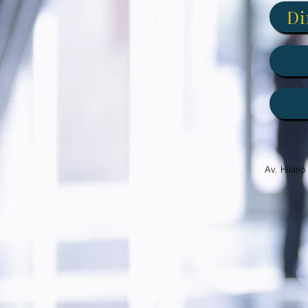
Di
Av. Hilári