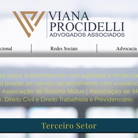
ucional
Redes Sociais
Advocacia
nais aptos a desempenhar com agilidade e eficiência 
prestar um serviço de atendimento com excelênci
 - Associação de Socorro Mútuo | Associação de Mo
ireito Civil e Direito Trabalhista e Previdenciário.
Terceiro Setor