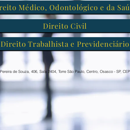
reito Médico, Odontológico e da Sa
Direito Civil
Direito Trabalhista e Previdenciário
o Pereira de Souza, 406, Sala 2404, Torre São Paulo, Centro, Osasco - SP, CE