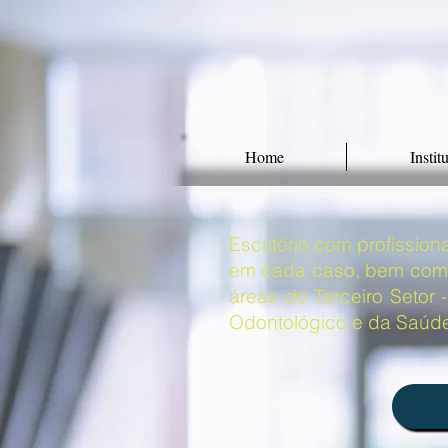
Home
Instit
Escritório com profissio
em cada caso, bem como 
áreas do Terceiro Setor
Odontológico e da Saúde, D