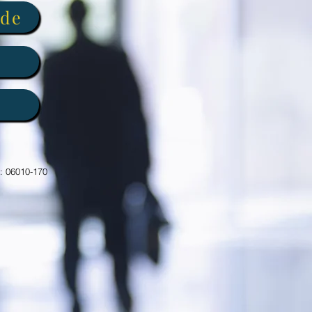
úde
P: 06010-170